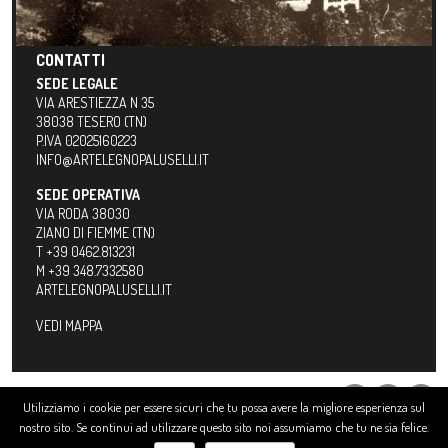
CONTATTI
SEDE LEGALE
VIA ARESTIEZZA N 35
38038 TESERO (TN)
P.IVA 02025160223
INFO@ARTELEGNOPALUSELLI.IT
SEDE OPERATIVA
VIA RODA 38030
ZIANO DI FIEMME (TN)
T +39 0462.813231
M +39 348.7332580
ARTELEGNOPALUSELLI.IT
VEDI MAPPA
Utilizziamo i cookie per essere sicuri che tu possa avere la migliore esperienza sul
nostro sito. Se continui ad utilizzare questo sito noi assumiamo che tu ne sia felice.
© 2026 Arte Legno di Igor Paluselli. All Rights Reserved. - P.IVA: 02025160223 -
Privacy Policy